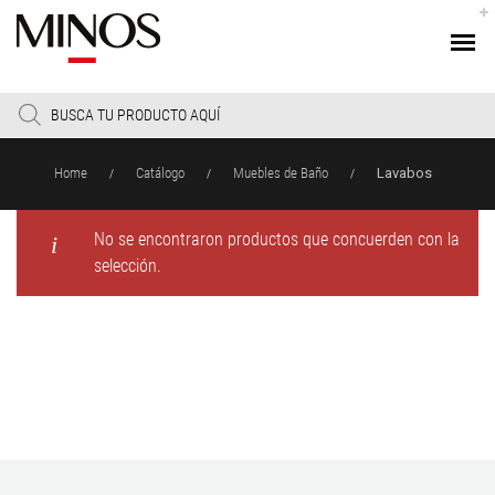
Products
search
Home
Catálogo
Muebles de Baño
Lavabos
/
/
/
No se encontraron productos que concuerden con la
selección.