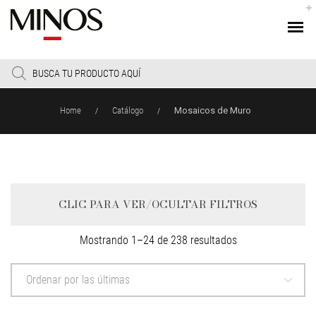
Products
search
Home
Catálogo
Mosaicos de Muro
/
/
CLIC PARA VER/OCULTAR FILTROS
Sorted
Mostrando 1–24 de 238 resultados
by
latest
Ordenar por las últimas