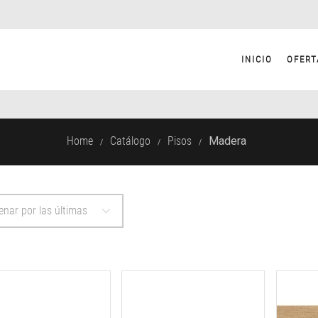
INICIO
OFERT
Home
Catálogo
Pisos
Madera
/
/
/
enar por las últimas