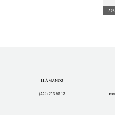
AGR
LLÁMANOS
(442) 213 58 13
con