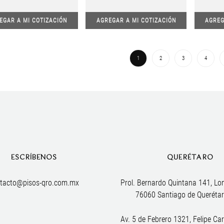
EGAR A MI COTIZACIÓN
AGREGAR A MI COTIZACIÓN
AGREG
1
2
3
4
ESCRÍBENOS
QUERÉTARO
tacto@pisos-qro.com.mx
Prol. Bernardo Quintana 141, Lo
76060 Santiago de Querétar
Av. 5 de Febrero 1321, Felipe Carr