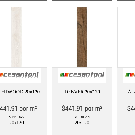
GHTWOOD 20×120
DENVER 20×120
AL
441.91
por m²
$
441.91
por m²
$
4
MEDIDAS
MEDIDAS
20x120
20x120