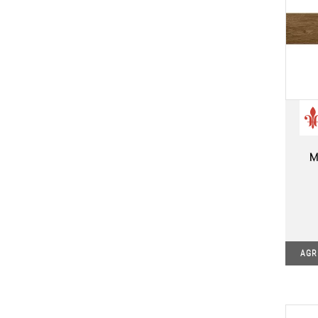
M
AGR