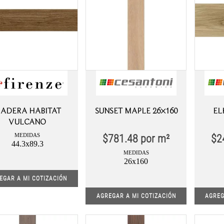
ADERA HABITAT
SUNSET MAPLE 26×160
EL
VULCANO
MEDIDAS
$
781.48
por m²
$
2
44.3x89.3
MEDIDAS
26x160
EGAR A MI COTIZACIÓN
AGREGAR A MI COTIZACIÓN
AGREG