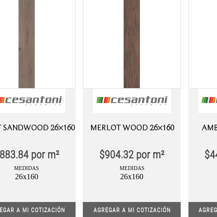
T SANDWOOD 26×160
MERLOT WOOD 26×160
AMB
883.84
por m²
$
904.32
por m²
$
4
MEDIDAS
MEDIDAS
26x160
26x160
EGAR A MI COTIZACIÓN
AGREGAR A MI COTIZACIÓN
AGREG