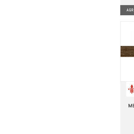
AGR
ME