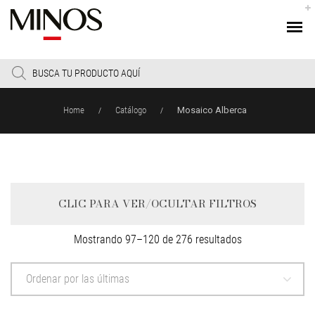
Products
search
Home
Catálogo
Mosaico Alberca
/
/
CLIC PARA VER/OCULTAR FILTROS
Sorted
Mostrando 97–120 de 276 resultados
by
latest
Ordenar por las últimas