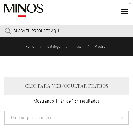
Products
search
Home
Catálogo
Pisos
Piedra
/
/
/
CLIC PARA VER/OCULTAR FILTROS
Sorted
Mostrando 1–24 de 154 resultados
by
latest
Ordenar por las últimas