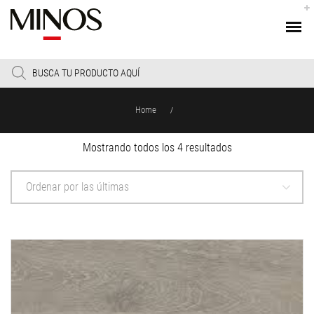
Products
search
Home
/
Sorted
Mostrando todos los 4 resultados
by
latest
Ordenar por las últimas