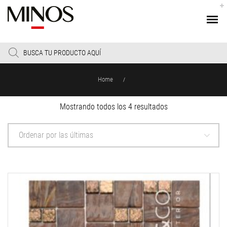
Products
search
Home
/
Sorted
Mostrando todos los 4 resultados
by
latest
Ordenar por las últimas