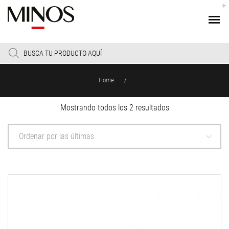
Products
search
Home
/
Sorted
Mostrando todos los 2 resultados
by
latest
Ordenar por las últimas