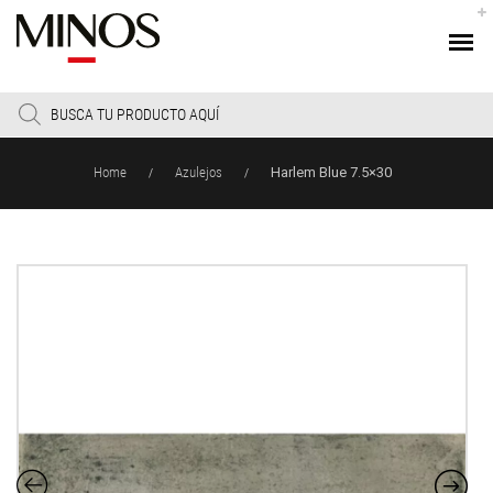
Products
search
Home
Azulejos
Harlem Blue 7.5×30
/
/