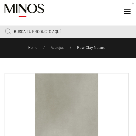
Products
search
Home
Azulejos
Raw Clay Nature
/
/