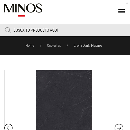
Products
search
Home
Cubiertas
Liem Dark Nature
/
/