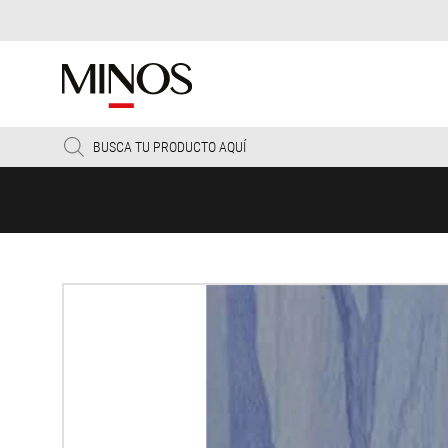
Products
search