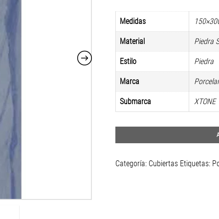
Medidas
150×30
Material
Piedra S
Estilo
Piedra
Marca
Porcela
Submarca
XTONE
Categoría:
Cubiertas
Etiquetas:
Po