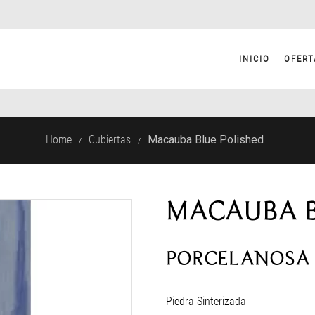
INICIO
OFERT
Home
Cubiertas
Macauba Blue Polished
/
/
MACAUBA B
PORCELANOSA
Piedra Sinterizada