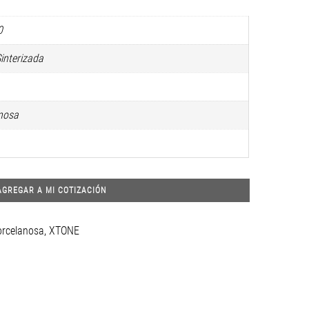
0
interizada
nosa
AGREGAR A MI COTIZACIÓN
rcelanosa
,
XTONE