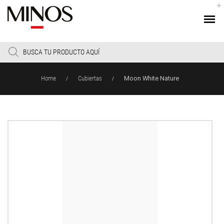
Products
search
Home
Cubiertas
Moon White Nature
/
/