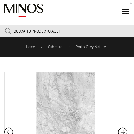
Products
search
Home
Cubiertas
Porto Grey Nature
/
/