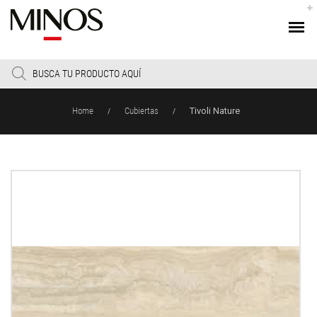
Products
search
Home
Cubiertas
Tivoli Nature
/
/