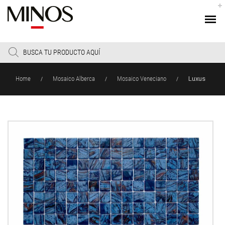
Products
search
Home
Mosaico Alberca
Mosaico Veneciano
Luxus
/
/
/