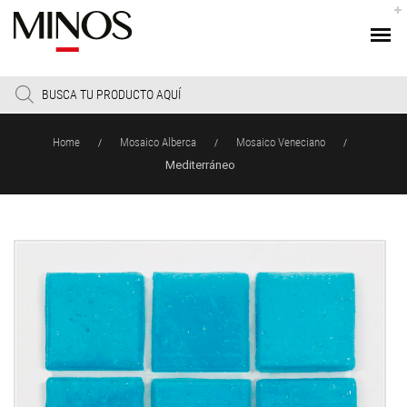
Products
search
Home
Mosaico Alberca
Mosaico Veneciano
/
/
/
Mediterráneo