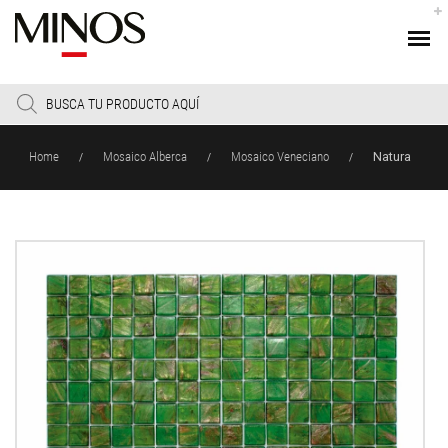
Products
search
Home
Mosaico Alberca
Mosaico Veneciano
Natura
/
/
/