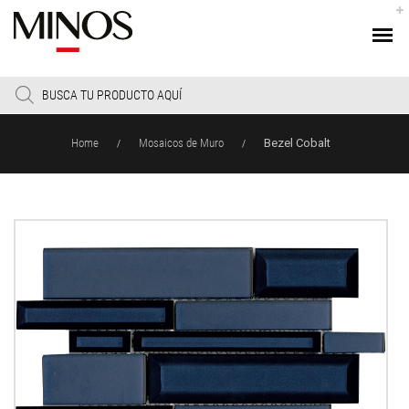
Products
search
Home
Mosaicos de Muro
Bezel Cobalt
/
/