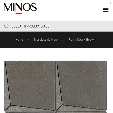
Products
search
Home
Mosaicos de Muro
Form Spark Brown
/
/